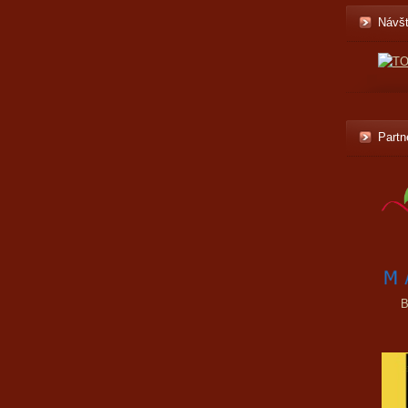
Návšt
Partn
B