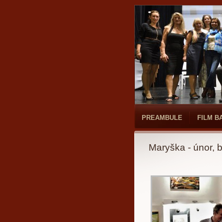
PREAMBULE
FILM B
Maryška - únor, 