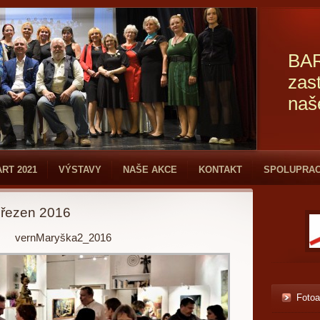
BAR
zas
naš
ART 2021
VÝSTAVY
NAŠE AKCE
KONTAKT
SPOLUPRA
březen 2016
vernMaryška2_2016
Foto