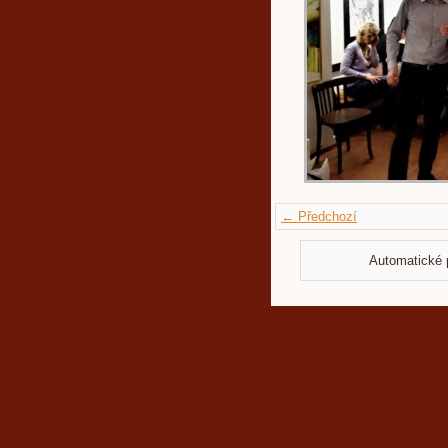
← Předchozí
Automatické 