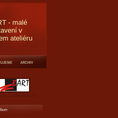
T - malé
tavení v
em ateliéru
CUJEME
ARCHIV
album