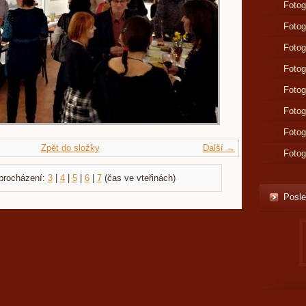
Fotog
Fotog
Fotog
Fotog
Fotog
Fotog
Fotog
Zpět do složky
Další →
Fotog
procházení:
3
|
4
|
5
|
6
|
7
(čas ve vteřinách)
Posle