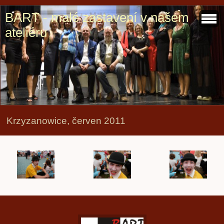
BART - malé zastavení v našem
ateliéru
Krzyzanowice, červen 2011