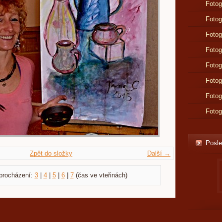
Fotog
Fotog
Fotog
Fotog
Fotog
Fotog
Fotog
Fotog
Posle
Zpět do složky
Další →
procházení:
3
|
4
|
5
|
6
|
7
(čas ve vteřinách)