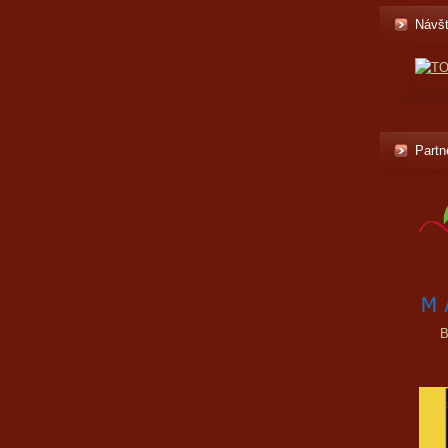
Návšt
Partn
B