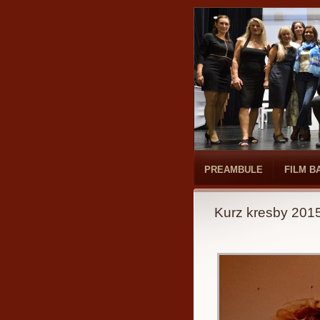
PREAMBULE
FILM B
Kurz kresby 201