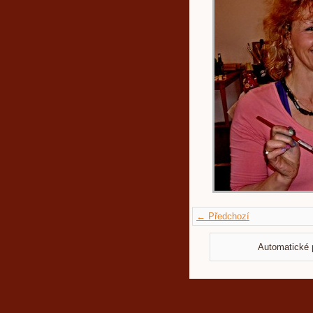
← Předchozí
Automatické 