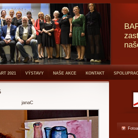
BAR
zas
naš
ART 2021
VÝSTAVY
NAŠE AKCE
KONTAKT
SPOLUPRA
5
janaC
Foto