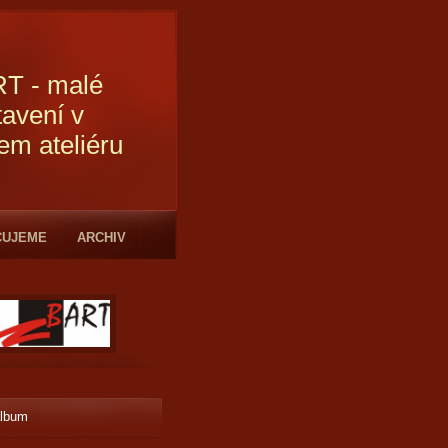
T - malé
tavení v
em ateliéru
CUJEME
ARCHIV
album