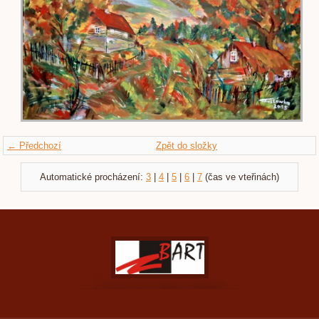
← Předchozí
Zpět do složky
Automatické procházení:
3
|
4
|
5
|
6
|
7
(čas ve vteřinách)