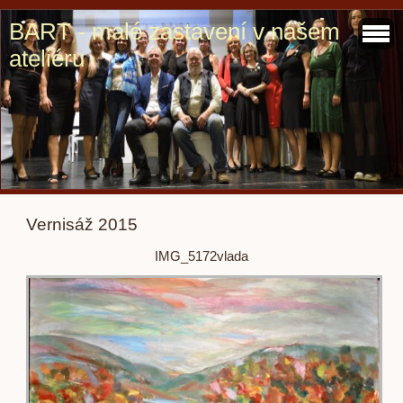
BART - malé zastavení v našem
ateliéru
Vernisáž 2015
IMG_5172vlada